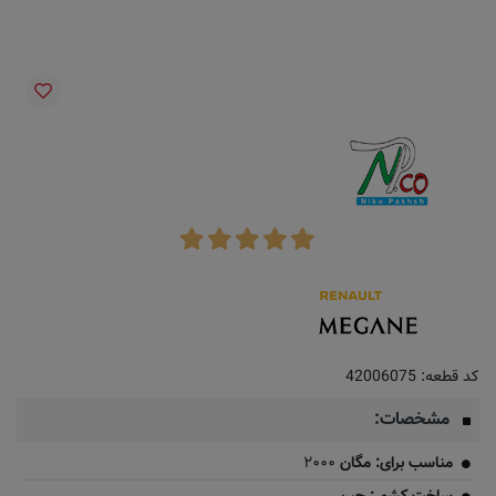
کد قطعه:
42006075
مشخصات:
مناسب برای: مگان
۲۰۰۰