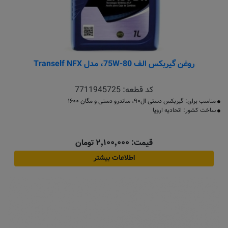
روغن گیربکس الف 75W-80، مدل Tranself NFX
کد قطعه:
7711945725
مناسب برای: گیربکس دستی ال۹۰، ساندرو دستی و مگان ۱۶۰۰
ساخت کشور: اتحادیه اروپا
قیمت: ۲٬۱۰۰٬۰۰۰ تومان
اطلاعات بیشتر