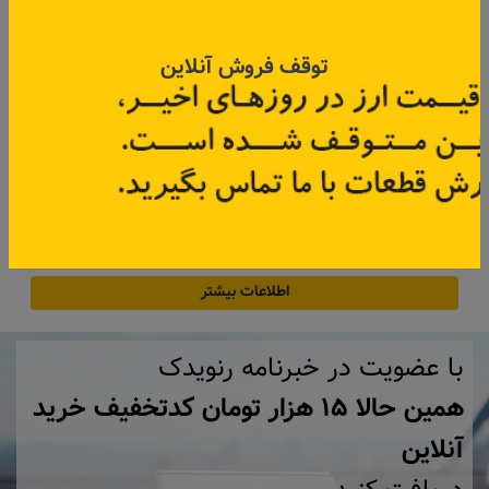
توقف فروش آنلاین
فیلتر روغن کپچر
کد قطعه:
152095084R
​مناسب برای: کپچر
ساخت کشور: فرانسه
قیمت: ۲۵۵٬۰۰۰ تومان
اطلاعات بیشتر
با عضویت در خبرنامه رنویدک
همین حالا ۱۵ هزار تومان کد‌تخفیف خرید
آنلاین