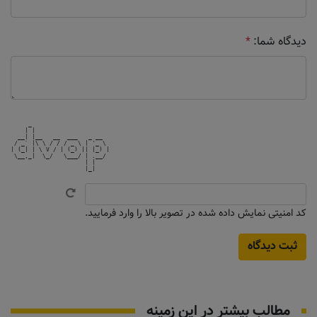
دیدگاه شما:
*
     _                      

    | |                     

  __| |__   __  ___   _ __  

 / _` |\ \ / / / _ \ | '_ \ 

| (_| | \ V / | (_) || |_) |

 \__,_|  \_/   \___/ | .__/ 

                     | |    

کد امنیتی نمایش داده شده در تصویر بالا را وارد فرمایید.
مطالب بیشتر در این زمینه