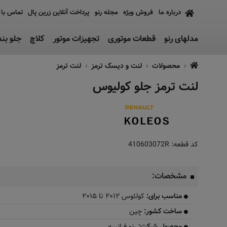
درباره ما
فروش ویژه
مجله رنو
پرداخت آنلاین زرین پال
تماس با 
مدلهای رنو
قطعات موتوری
تجهیزات موتور
کلاچ
جلو بن
محصولات
لنت و دیسک ترمز
لنت ترمز
لنت ترمز جلو کولیوس
کد قطعه:
410603072R
مشخصات:
مناسب برای:
کولئوس ۲۰۱۲ تا ۲۰۱۵
ساخت کشور:
چین
محصول شرکت:
رنو فرانسه