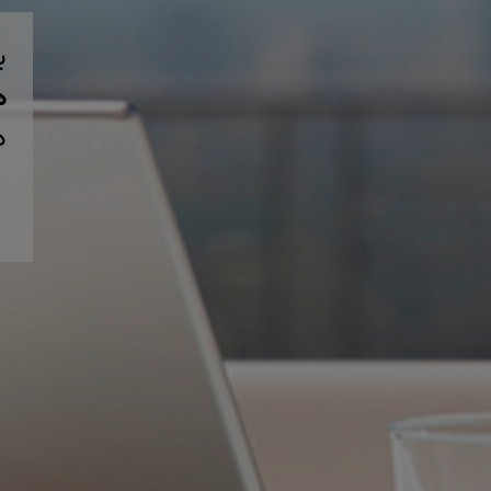
ب
همی
د