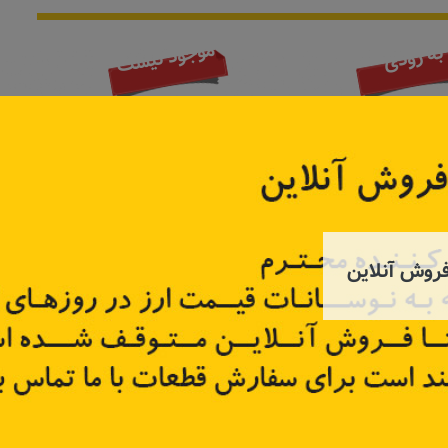
موجود نیست
به زودی
روش آنلاین
لنت ترمز جلو مگان
PBP5
کد قطعه:
410601237R
کد قط
تر
اطلاعات بیشتر
اطل