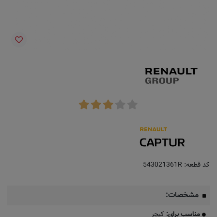
کد قطعه:
543021361R
مشخصات:
مناسب برای:
کپچر