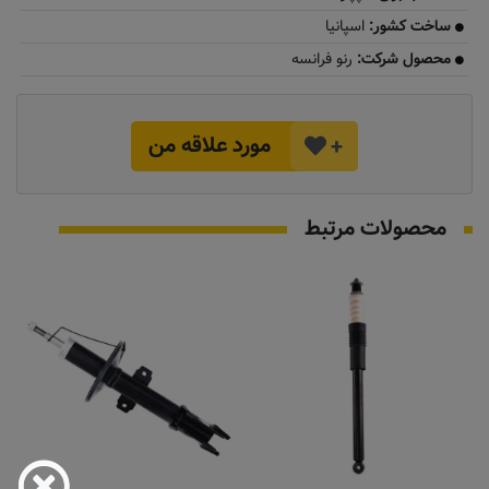
ساخت کشور:
اسپانیا
محصول شرکت:
رنو فرانسه
مورد علاقه من
+
محصولات مرتبط
به زودی
کمک فنر عقب ساندرو و استپ
وی ،داستر
کد قطعه:
562105043R
اطلاعات بیشتر