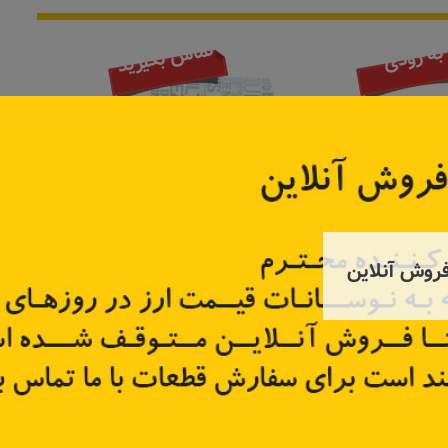
تماس بگیرید
به زودی
روش آنلاین
لتیتود
لنت ترمز جلو ال 90 و ساندرو
لنت ترمز
44060
کد قطعه:
410602192R
کد قطعه
تر
اطلاعات بیشتر
اطل