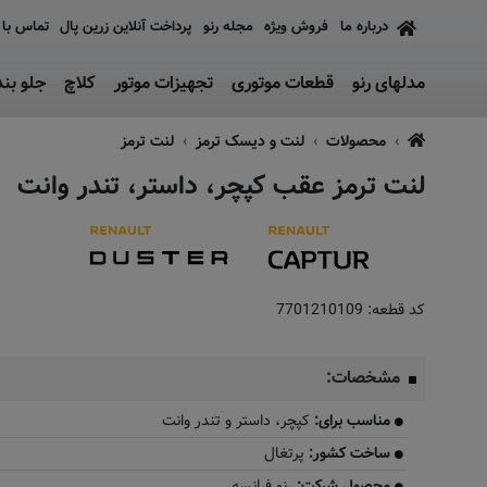
درباره ما
فروش ویژه
مجله رنو
پرداخت آنلاین زرین پال
تماس با 
مدلهای رنو
قطعات موتوری
تجهیزات موتور
کلاچ
جلو بن
محصولات
لنت و دیسک ترمز
لنت ترمز
لنت ترمز عقب کپچر، داستر، تندر وانت
کد قطعه:
7701210109
مشخصات:
مناسب برای:
کپچر، داستر و تندر وانت
ساخت کشور:
پرتغال
محصول شرکت:
رنو فرانسه