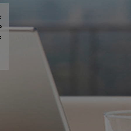
ب
همی
د