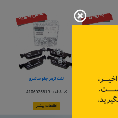
تماس بگیرید
به زودی
 جلو تالیسمان
لنت ترمز جلو ساندرو
:
410606124R
کد قطعه:
410602581R
اعات بیشتر
اطلاعات بیشتر