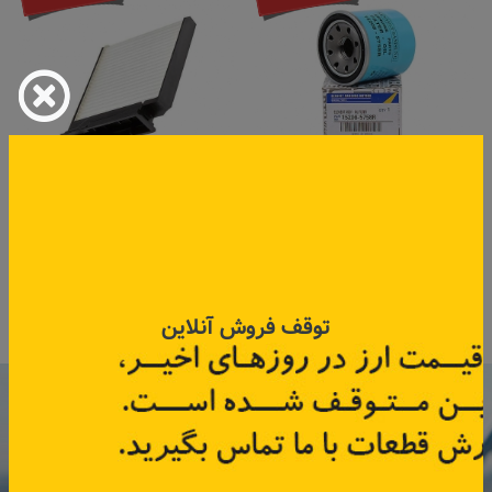
فیلتر روغن کولیوس، تلیسمان،
فیلتر اتاق ال90،ساندرو
و فلوئنس
اتوماتیک
کد قطعه:
152085758R
کد قطعه:
82005035
قیمت: ۱۷۲٬۵۰۰ تومان
توقف فروش آنلاین
اطلاعات بیشتر
اطلاعات بیشتر
با عضویت در خبرنامه رنویدک
همین حالا ۱۵ هزار تومان کد‌تخفیف خرید
آنلاین