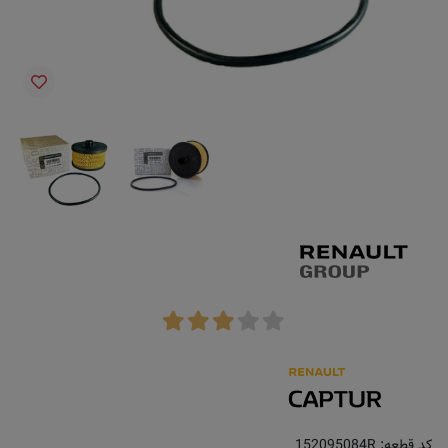
کد قطعه:
152095084R