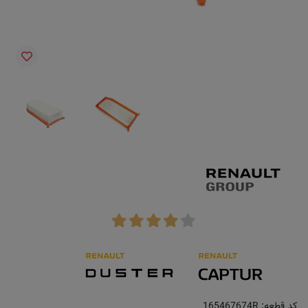
کد قطعه:
165467674R