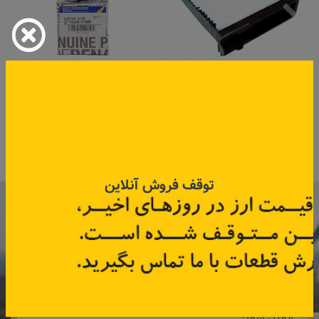
فیلتر کولر ساندرو داستر
فیلتر روغن کولیوس، تلیسمان،
و فلوئنس
کد قطعه:
272772132R
کد قطعه:
152085758R
اطلاعات بیشتر
اطلاعات بیشتر
توقف فروش آنلاین
با عضویت در خبرنامه رنویدک
همین حالا ۱۵ هزار تومان کد‌تخفیف خرید
آنلاین
دریافت کنید.