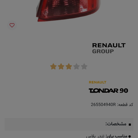
کد قطعه:
265504940R
مشخصات:
​​مناسب برای:
تندر پلاس