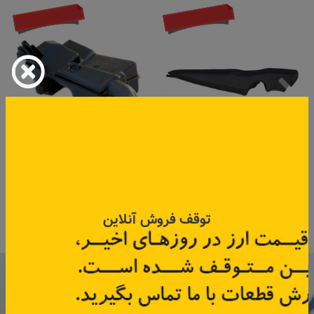
به زودی
به زودی
قاب بغل شیشه راست مگان
منبع رزیناتور مگان
کد قطعه:
8200100591
کد قطعه:
8200231858
توقف فروش آنلاین
اطلاعات بیشتر
اطلاعات بیشتر
با عضویت در خبرنامه رنویدک
همین حالا ۱۵ هزار تومان کد‌تخفیف خرید