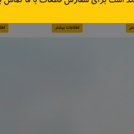
8200
کد قطعه:
A1010010762
کد قطعه
تر
اطلاعات بیشتر
اطل