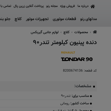
درباره ما
فروش ویژه
مجله رنو
پرداخت آنلاین زرین پال
تماس با 
مدلهای رنو
قطعات موتوری
تجهیزات موتور
کلاچ
جلو بن
محصولات
کلاچ
لوازم جانبی گیربکس
دنده پینیون کیلومتر تندر۹۰
کد قطعه:
8200674136
مشخصات:
مناسب برای:
تندر۹۰
ساخت کشور:
رومانی
محصول شرکت:
رنو فرانسه