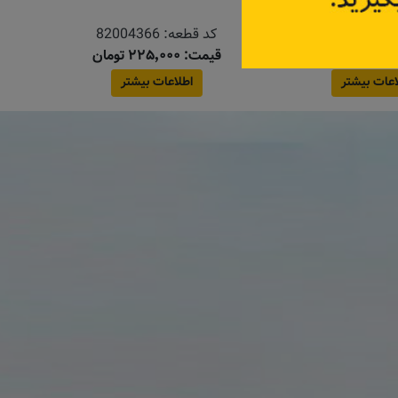
:
6001551784
کد قطعه:
82004366
قیمت: ۲۲۵٬۰۰۰ تومان
اعات بیشتر
اطلاعات بیشتر