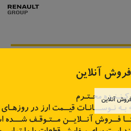
به زودی
روش آنلاین
ر ۹۰
ماهک دنده 5 گیربکس
پدال ک