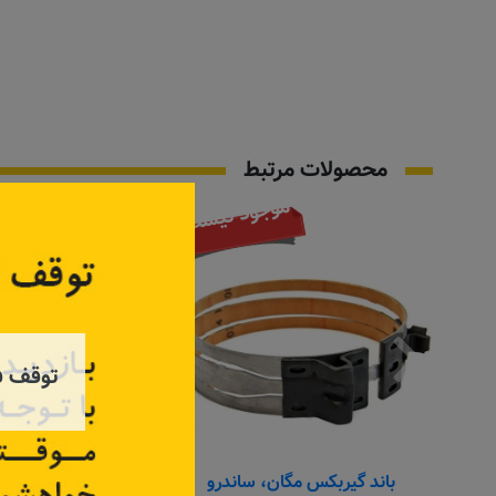
محصولات مرتبط
موجود نیست
توقف ف
باند گیربکس مگان، ساندرو
فلایویل کامل تند