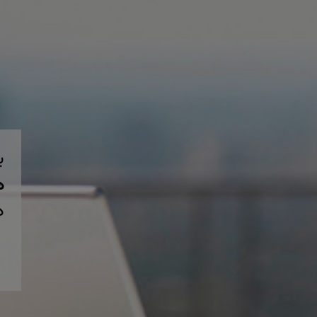
ب
همی
د