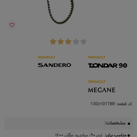
کد قطعه:
130c10178R
مشخصات:
مناسب برای:
تندر۹۰، ساندرو، مگان ۱۶۰۰