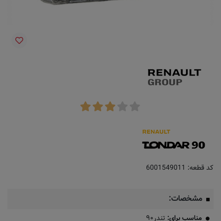
کد قطعه:
6001549011
مشخصات:
مناسب برای:
تندر۹۰