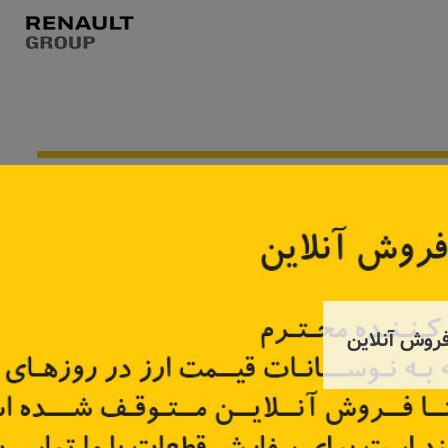
موجود نیست
روش آنلاین
چر
اتوماتیک استارت
است