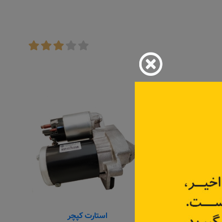
به زودی
ارت کامل
استارت کپچر