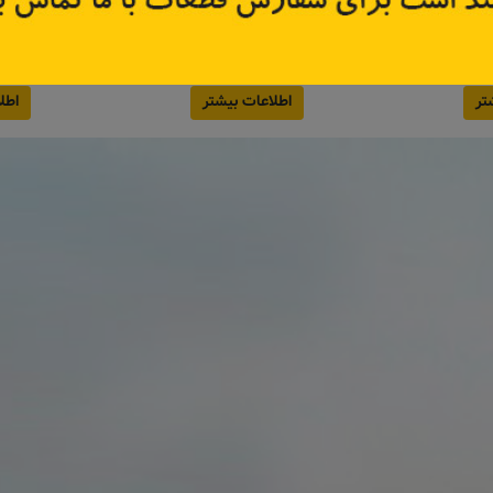
23300
کد قطعه:
82004057
کد قطعه:
قیمت: ۵۹۷٬۰۰۰ تومان
تر
اطلاعات بیشتر
اطل