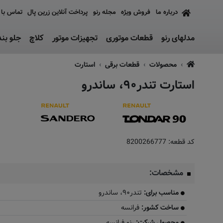
درباره ما
فروش ویژه
مجله رنو
پرداخت آنلاین زرین پال
تماس با 
مدلهای رنو
قطعات موتوری
تجهیزات موتور
کلاچ
جلو بن
محصولات
قطعات برقی
استارت
استارت تندر۹۰، ساندرو
ماس بگیرید
کد قطعه:
8200266777
مشخصات:
مناسب برای:
تندر۹۰، ساندرو
ساخت کشور:
فرانسه
محصول شرکت:
رنو فرانسه