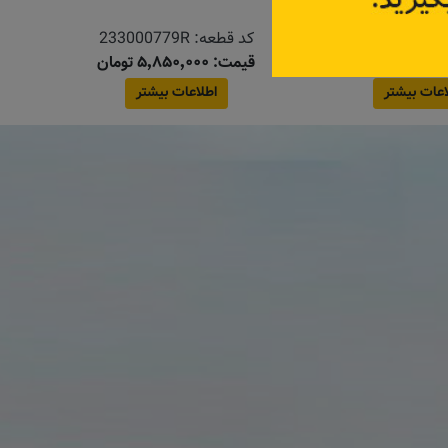
E1010010057
کد قطعه:
233000779R
قیمت: ۵٬۸۵۰٬۰۰۰ تومان
اعات بیشتر
اطلاعات بیشتر