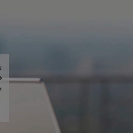
ب
همی
د