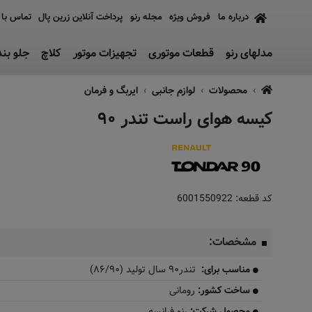
درباره ما
فروش ویژه
مجله رنو
پرداخت آنلاین زرین پال
تماس با 
مدلهای رنو
قطعات موتوری
تجهیزات موتور
کلاچ
جلو بن
محصولات
لوازم جانبی
ایربگ و فرمان
کیسه هوای راست تندر ۹۰
کد قطعه:
6001550922
مشخصات:
مناسب برای:
تندر۹۰ سال تولید (۸۶/۹۰)
ساخت کشور:
رومانی
​​محصول شرکت:
رنو فرانسه