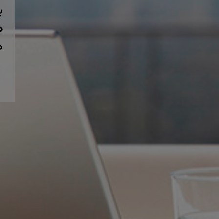
ب
همی
د