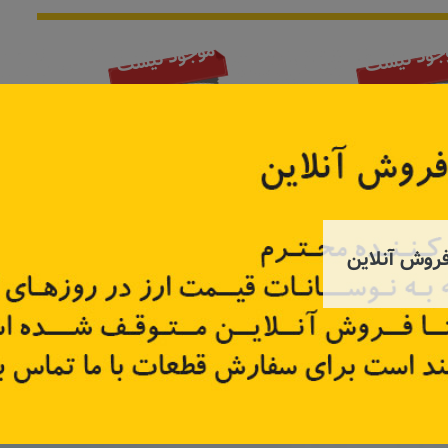
جود نیست
موجود نیست
روش آنلاین
پچر
ایربگ فرمان اصلی
ایربگ شاگ
98510
کد قطعه:
N1010010079
کد قطعه:
تر
اطلاعات بیشتر
اطل