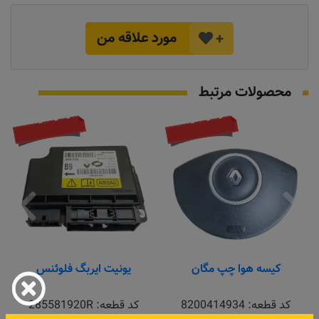
مورد علاقه من
+
محصولات مرتبط
موجود نیست
موجود نیست
کیسه هوا چپ مگان
یونیت ایربگ فلوئنس
کد قطعه:
8200414934
کد قطعه:
285581920R