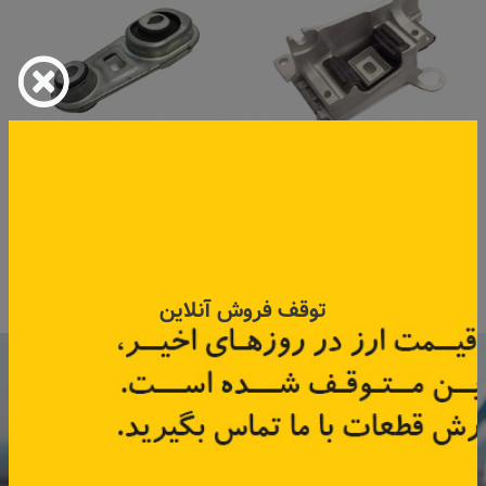
دسته موتور چپ فلوئنس
دسته موتور شاطونی کلیوس
جدید
کد قطعه:
112206677R
کد قطعه:
113605AOA
اطلاعات بیشتر
اطلاعات بیشتر
توقف فروش آنلاین
با عضویت در خبرنامه رنویدک
همین حالا ۱۵ هزار تومان کد‌تخفیف خرید
آنلاین