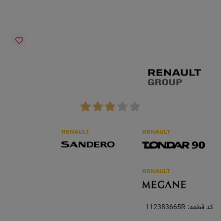
کد قطعه:
112383665R