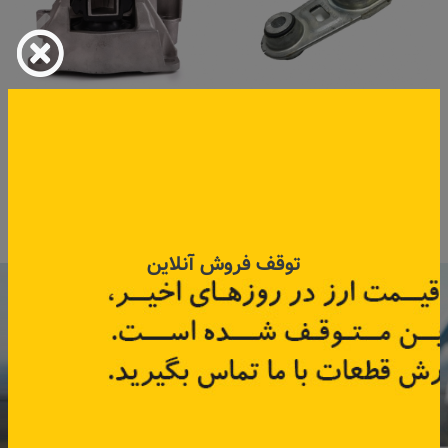
دسته موتور شاطونی کلیوس
دسته موتور راست تندر ۹۰ مدل
جدید
بالا
کد قطعه:
113605AOA
کد قطعه:
82004342
قیمت: ۲٬۰۲۵٬۰۰۰ تومان
اطلاعات بیشتر
اطلاعات بیشتر
توقف فروش آنلاین
با عضویت در خبرنامه رنویدک
همین حالا ۱۵ هزار تومان کد‌تخفیف خرید
آنلاین
دریافت کنید.