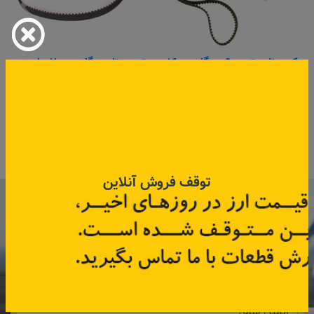
کیت تایم تندر۹۰ و مگان ۱۶۰۰
تسمه تایم مگان ۲۰۰۰،داستر
کد قطعه:
130c10178R
کد قطعه:
8200542739
اطلاعات بیشتر
اطلاعات بیشتر
توقف فروش آنلاین
با عضویت در خبرنامه رنویدک
همین حالا ۱۵ هزار تومان کد‌تخفیف خرید
آنلاین
دریافت کنید.