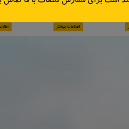
8200
کد قطعه:
onsan 421015
کد قطع
قیمت: ۳۸۲٬۵۰۰ تومان
تر
اطلاعات بیشتر
اطل