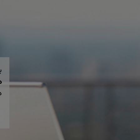
ب
همی
د