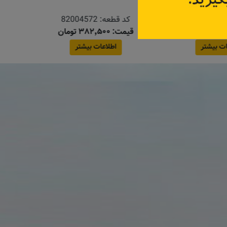
مگان ۱۶۰۰
ه:
82004572
کد قطعه:
123033245R
قیمت: ۹۰۰٬۰۰۰ تومان
اعات بیشتر
اطلاعات بیشتر