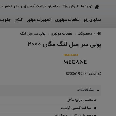
درباره ما
فروش ویژه
مجله رنو
پرداخت آنلاین زرین پال
تماس با 
مدلهای رنو
قطعات موتوری
تجهیزات موتور
کلاچ
جلو بن
محصولات
قطعات موتوری
پولی سر میل لنگ
پولی سر میل لنگ مگان ۲۰۰۰
به زودی
کد قطعه:
8200619927
​ مشخصات:
مناسب برای:
مگان
ساخت کشور:
فرانسه
محصول شرکت:
رنو فرانسه