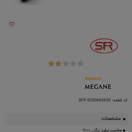
کد قطعه:
SFR 8200663650
مشخصات:
مناسب برای:
مگان ۱۶۰۰