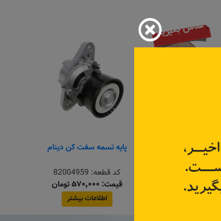
تماس بگیرید
 دینام فلوئنس
پایه تسمه سفت کن دینام
:
117206170R
کد قطعه:
82004959
قیمت: ۵۷۰٬۰۰۰ تومان
اعات بیشتر
اطلاعات بیشتر