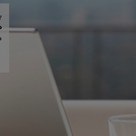
ب
همی
د