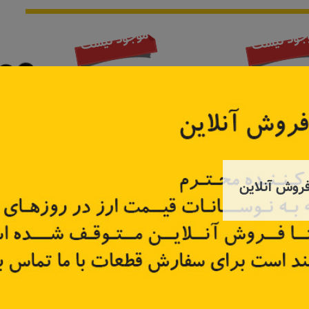
جود نیست
موجود نیست
روش آنلاین
داستر
بلبرینگ چرخ عقب کلیوس
کیت تسمه
82009
کد قطعه:
43202-4BFOA
کد قطعه
قیمت: ۱۱٬۸۵۰٬۰۰۰ تومان
تر
اطلاعات بیشتر
اطل