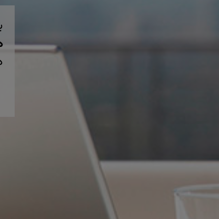
ب
همی
د