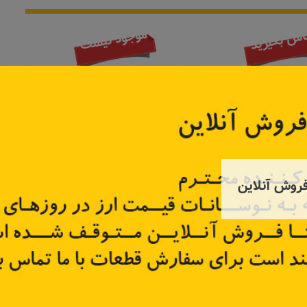
موجود نیست
اس بگیرید
روش آنلاین
شمع موتور کولیوس قدیم،NEW،
شمع موتور ال ۹۰، ساندرو، مگان،
شمع 
داستر و سیمبل
22401
کد قطعه:
7700500155
کد قطعه
قیمت: ۱٬۲۰۰٬۰۰۰ تومان
قیمت: ۳٬۹۰۰٬۰۰۰ تومان
تر
اطلاعات بیشتر
اطل