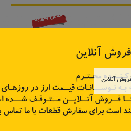
تماس بگیرید
روش آنلاین
کوئل ال نود مگان سیمبل ساندرو
کوئ
82005
کد قطعه:
224332597R
کد قطع
تر
اطلاعات بیشتر
اطل