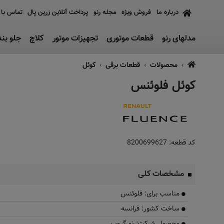
درباره ما
فروش ویژه
مجله رنو
پرداخت آنلاین زرین پال
تماس با 
مدلهای رنو
قطعات موتوری
تجهیزات موتور
کلاچ
جلو بن
محصولات
قطعات برقی
کوئل
کوئل فلوئنس
کد قطعه:
8200699627
مشخصات کلی
مناسب برای: فلوئنس
ساخت کشور: فرانسه
محصول شرکت:رنو گروپ