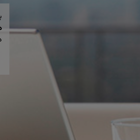
ب
همی
د