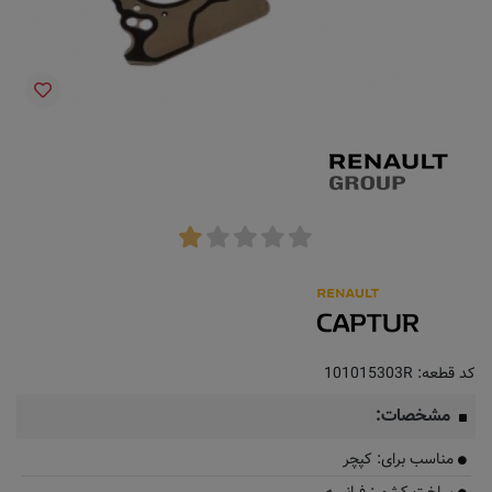
کد قطعه:
101015303R
مشخصات:
مناسب برای: کپچر