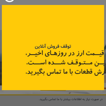
کد قطعه:
82004907
کد قطعه:
82004897
قیمت: ۵۲٬۵۰۰ تومان
اطلاعات بیشتر
اطلاعات بیشتر
با عضویت در خبرنامه رنویدک
همین حالا ۱۵ هزار تومان کد‌تخفیف خرید
توقف فروش آنلاین
آنلاین
دریافت کنید.
مشترک شوید
در صورت نیاز به اطلاعات بیشتر با ما تماس بگیرید.