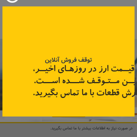
کد قطعه:
543021361R
کد قطعه:
R115119
اطلاعات بیشتر
اطلاعات بیشتر
با عضویت در خبرنامه رنویدک
همین حالا ۱۵ هزار تومان کد‌تخفیف خرید
توقف فروش آنلاین
آنلاین
دریافت کنید.
مشترک شوید
در صورت نیاز به اطلاعات بیشتر با ما تماس بگیرید.