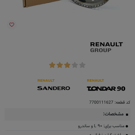
کد قطعه:
7700111627
مشخصات:
مناسب برای: L ۹۰ و ساندرو