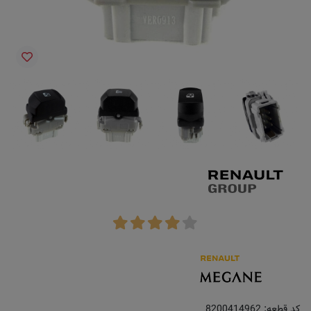
کد قطعه:
8200414962