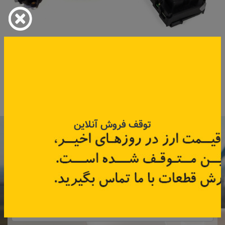
کارت خوان مگان
پدال گاز مگان
کد قطعه:
8200125077
کد قطعه:
8200153270
قیمت: ۲٬۷۰۰٬۰۰۰ تومان
اطلاعات بیشتر
اطلاعات بیشتر
توقف فروش آنلاین
با عضویت در خبرنامه رنویدک
همین حالا ۱۵ هزار تومان کد‌تخفیف خرید
آنلاین
دریافت کنید.