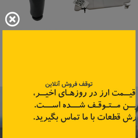
آفتاب گیر چپ ساندرو
سردنده مگانی کروم
کد قطعه:
964012342R
کد قطعه:
82004449
قیمت: ۱۲۳٬۰۰۰ تومان
اطلاعات بیشتر
اطلاعات بیشتر
توقف فروش آنلاین
با عضویت در خبرنامه رنویدک
همین حالا ۱۵ هزار تومان کد‌تخفیف خرید
آنلاین
دریافت کنید.