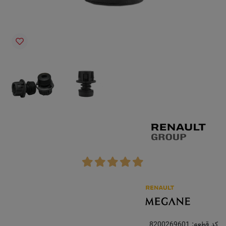
کد قطعه:
8200269601