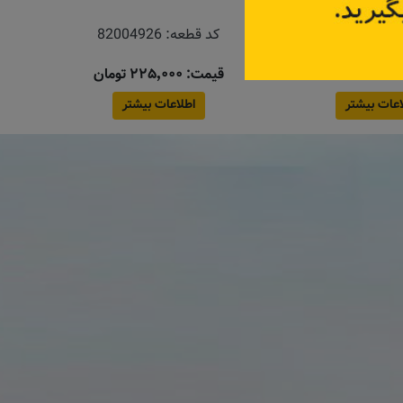
:
788A20643R
کد قطعه:
82004926
قیمت: ۲۲۵٬۰۰۰ تومان
اعات بیشتر
اطلاعات بیشتر