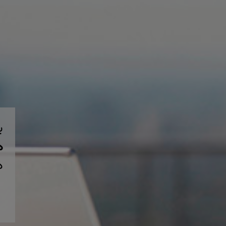
ب
همی
د