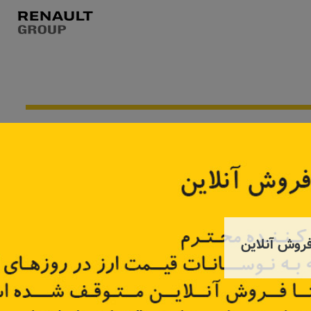
تماس بگیرید
روش آنلاین
د مگان چپ
منبع شیشه شور کپچر
دور گلگیر