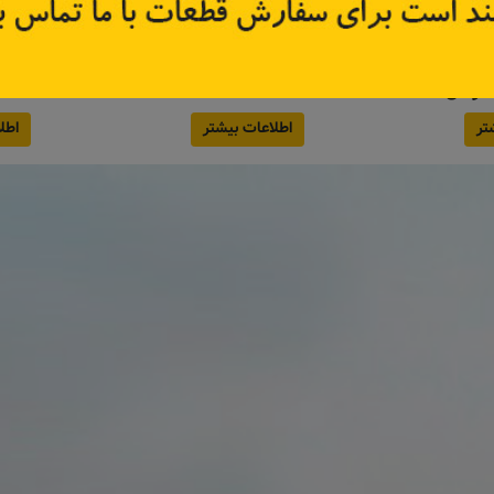
4200
کد قطعه:
289106245R
کد قطعه
تر
اطلاعات بیشتر
اطل