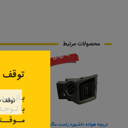
محصولات مرتبط
به زودی
توقف ف
دریچه هواده داشبورد راست مگان
درب پوش شل گیرگر