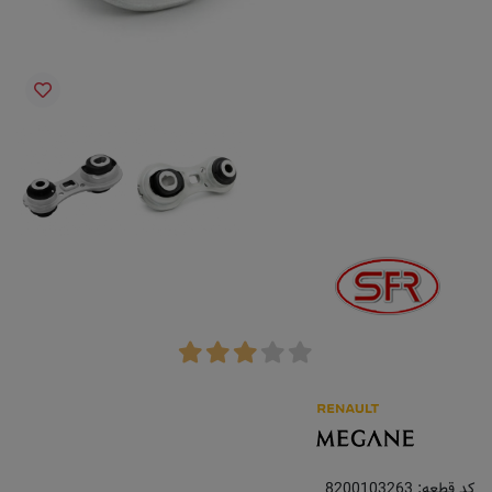
کد قطعه:
8200103263