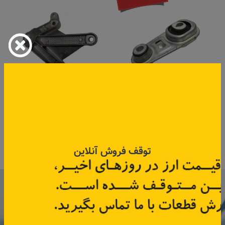
دسته موتور شاطونی کلیوس
پایه دسته موتور سه پایه چپ
جدید
تندر90
کد قطعه:
113605AOA
کد قطعه:
82004149
قیمت: ۶۰۰٬۰۰۰ تومان
توقف فروش آنلاین
اطلاعات بیشتر
اطلاعات بیشتر
با عضویت در خبرنامه رنویدک
همین حالا ۱۵ هزار تومان کد‌تخفیف خرید
آنلاین