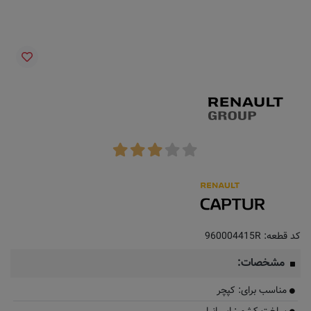
کد قطعه:
960004415R
مشخصات:
مناسب برای: کپچر