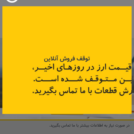
کد قطعه:
42006167
کد قطعه:
E2010020021
قیمت: ۲۹۲٬۵۰۰ تومان
اطلاعات بیشتر
اطلاعات بیشتر
با عضویت در خبرنامه رنویدک
همین حالا ۱۵ هزار تومان کد‌تخفیف خرید
توقف فروش آنلاین
آنلاین
دریافت کنید.
مشترک شوید
در صورت نیاز به اطلاعات بیشتر با ما تماس بگیرید.