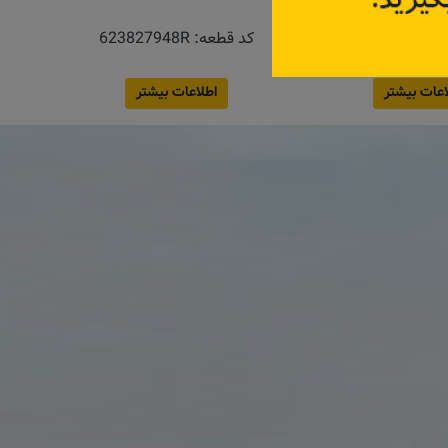
:
623827948R
اعات بیشتر