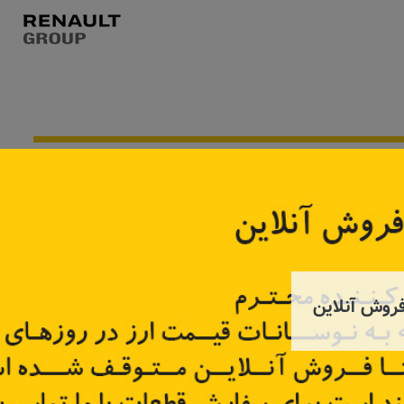
موجود نیست
روش آنلاین
چپ ساندرو
ضربه گیر سپر عقب راست ساندرو
جلو پنجر