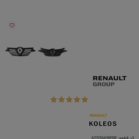
کد قطعه:
620366989R