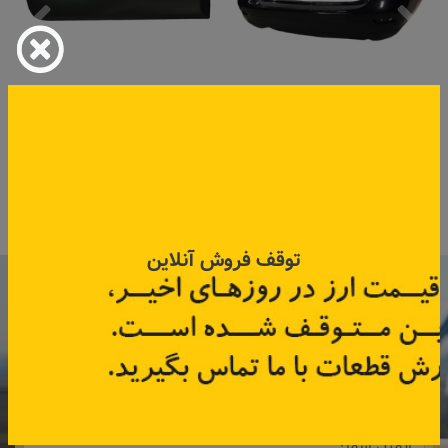
سپر عقب فلوئنس
زه درب عقب راست ساندرو
کد قطعه:
850103343R
کد قطعه:
828769301R
اطلاعات بیشتر
اطلاعات بیشتر
توقف فروش آنلاین
با عضویت در خبرنامه رنویدک
همین حالا ۱۵ هزار تومان کد‌تخفیف خرید
آنلاین
دریافت کنید.