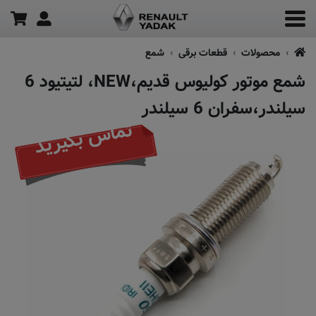
محصولات
قطعات برقی
شمع
شمع موتور کولیوس قدیم،NEW، لتیتیود 6
سیلندر،سفران 6 سیلندر
تماس بگیرید