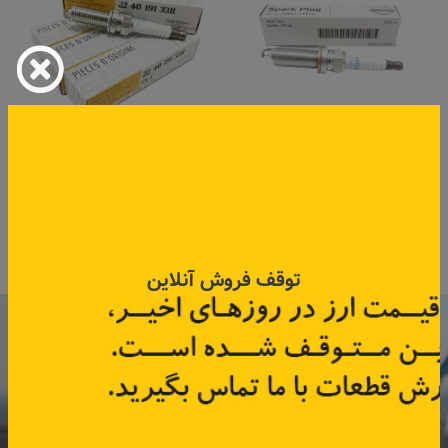
شمع موتور تالیسمان
شمع موتور کپچر
کد قطعه:
22401-1TT1C
کد قطعه:
224019133R
قیمت: ۳٬۹۰۰٬۰۰۰ تومان
اطلاعات بیشتر
اطلاعات بیشتر
توقف فروش آنلاین
با عضویت در خبرنامه رنویدک
همین حالا ۱۵ هزار تومان کد‌تخفیف خرید
آنلاین
دریافت کنید.