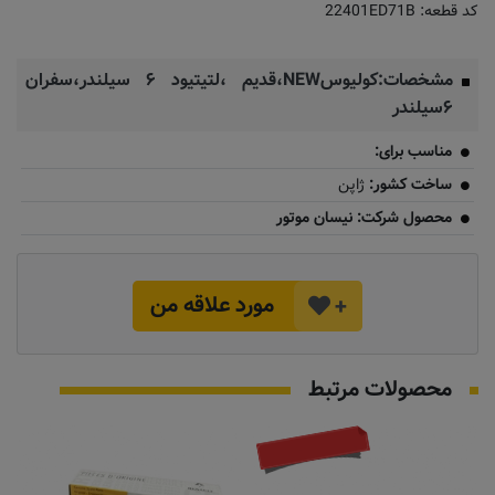
کد قطعه:
22401ED71B
مشخصات:کولیوسNEW،قدیم ،لتیتیود ۶ سیلندر،سفران
۶سیلندر
مناسب برای:
ساخت کشور:
ژاپن
محصول شرکت: نیسان موتور
مورد علاقه من
+
محصولات مرتبط
به زودی