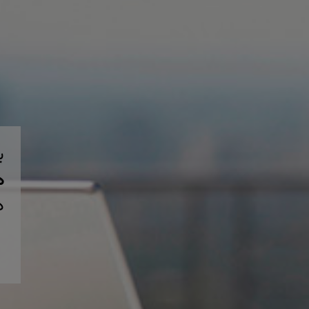
ب
همی
د