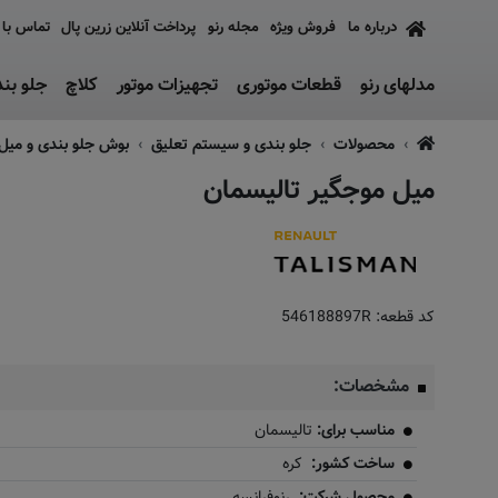
درباره ما
فروش ویژه
مجله رنو
پرداخت آنلاین زرین پال
تماس با 
مدلهای رنو
قطعات موتوری
تجهیزات موتور
کلاچ
جلو بن
محصولات
جلو بندی و سیستم تعلیق
بوش جلو بندی و میل 
میل موجگیر تالیسمان
ماس بگیرید
کد قطعه:
546188897R
مشخصات:
مناسب برای:
تالیسمان
ساخت کشور:
کره
محصول شرکت:
رنوفرانسه