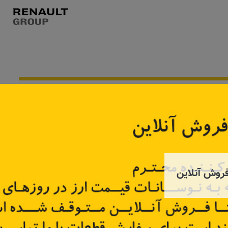
روش آنلاین
لوازم موجگیر تندر۹۰، ساندرو
لاستیک چاکدار تندر