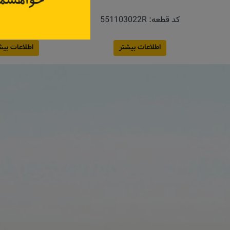
کد قطعه:
551103022R
کد قطعه:
4051
قیمت: ۸۲٬۵۰۰ تومان
اطلاعات بیشتر
اطلاعات بیش