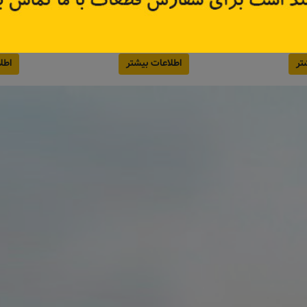
8200
کد قطعه:
8200277960
کد قطعه
قیمت: ۵۲۵٬۰۰۰ تومان
تر
اطلاعات بیشتر
اطل