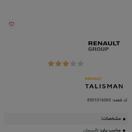
کد قطعه:
850101606S
مشخصات:
مناسب برای:
تالیسمان