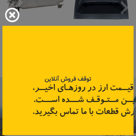
قاب ساعت مگان
آفتاب گیر چپ ساندرو
کد قطعه:
8200502434
کد قطعه:
964012342R
قیمت: ۷۵۰٬۰۰۰ تومان
اطلاعات بیشتر
اطلاعات بیشتر
توقف فروش آنلاین
با عضویت در خبرنامه رنویدک
همین حالا ۱۵ هزار تومان کد‌تخفیف خرید
آنلاین
دریافت کنید.