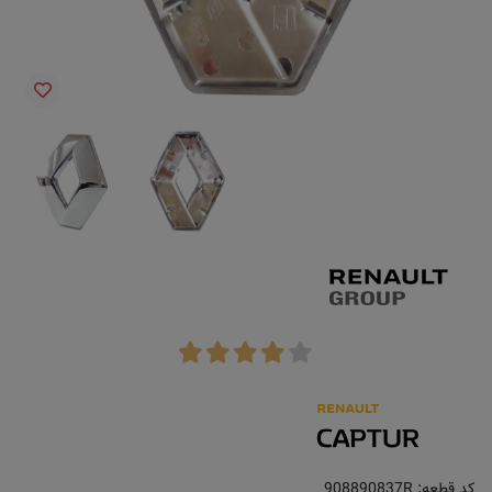
کد قطعه:
908890837R