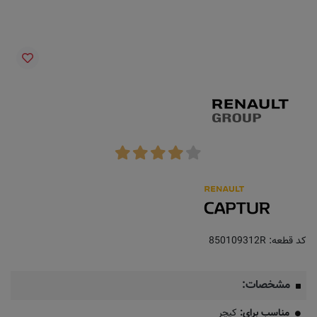
کد قطعه:
850109312R
مشخصات:
مناسب برای:
کپچر