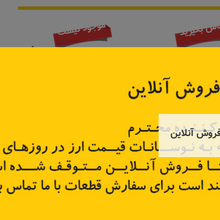
موجود نیست
اس بگیرید
روش آنلاین
 استپ وی
زه درب عقب راست ساندرو
زه درب عقب ر
85070
کد قطعه:
828769301R
کد قطع
قیمت: ۲۸۵٬۰۰۰ تومان
تر
اطلاعات بیشتر
اطل