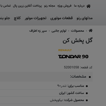
درباره ما
فروش ویژه
مجله رنو
پرداخت آنلاین زرین پال
تماس با 
مدلهای رنو
قطعات موتوری
تجهیزات موتور
کلاچ
جلو بن
محصولات
لوازم جانبی
سپر زه اطراف
گل پخش کن
کد قطعه:
52001058
مشخصات:
مناسب برای:
تندر۹۰
ساخت کشور: ایران
محصول شرکت:
نیکوپخش