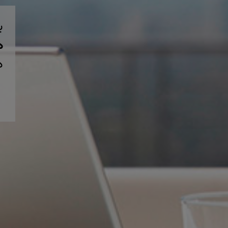
ب
همی
د