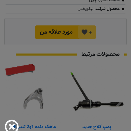
ساخت کشور: چین
محصول شرکت:
نیکوپخش
مورد علاقه من
+
محصولات مرتبط
موجود نیست
پمپ کلاج جدید
ماهک دنده 1و2 تندر90