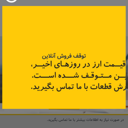
کد قطعه:
306107623R
کد قطعه:
82004776
قیمت: ۳٬۷۵۰٬۰۰۰ تومان
اطلاعات بیشتر
اطلاعات بیشتر
با عضویت در خبرنامه رنویدک
همین حالا ۱۵ هزار تومان کد‌تخفیف خرید
توقف فروش آنلاین
آنلاین
دریافت کنید.
مشترک شوید
در صورت نیاز به اطلاعات بیشتر با ما تماس بگیرید.