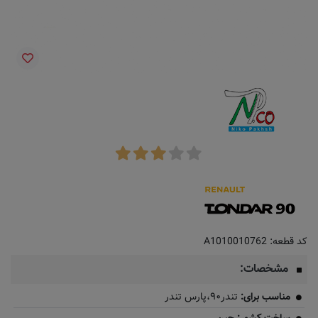
کد قطعه:
A1010010762
مشخصات:
مناسب برای:
تندر۹۰،پارس تندر