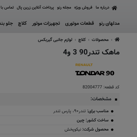
درباره ما
فروش ویژه
مجله رنو
پرداخت آنلاین زرین پال
تماس با 
مدلهای رنو
قطعات موتوری
تجهیزات موتور
کلاچ
جلو بن
محصولات
کلاچ
لوازم جانبی گیربکس
ماهک تندر90 3 و4
کد قطعه:
82004777
مشخصات:
مناسب برای:
تندر۹۰، پارس تندر
ساخت کشور: چین
محصول شرکت:
نیکوپخش