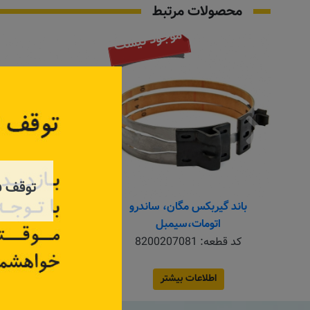
محصولات مرتبط
موجود نیست
توقف ف
باند گیربکس مگان، ساندرو
دو شاخه کلاج تند
اتومات،سیمبل
کد قطعه:
8200207081
کد قطعه:
4366
قیمت: ۲۲۵٬۰۰۰ تومان
اطلاعات بیشتر
اطلاعات بیش