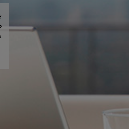
ب
همی
د