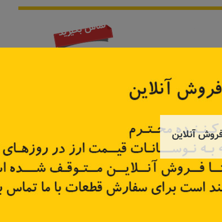
تماس بگیرید
روش آنلاین
ر ۹۰
کانال هدایت روغن گیربکس تندر۹۰
بلبرینگ 
8200
کد قطعه:
321079831R
کد قطعه:
4
قیمت: ۱٬۲۷۵٬۰۰۰ تومان
تر
اطلاعات بیشتر
اطل