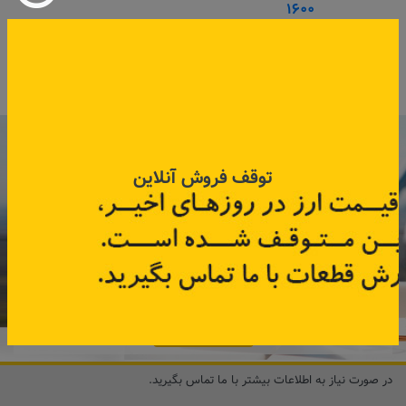
۱۶۰۰
کد قطعه:
7701474363
کد قطعه:
B1010030184
قیمت: ۱٬۲۷۵٬۰۰۰ تومان
اطلاعات بیشتر
اطلاعات بیشتر
با عضویت در خبرنامه رنویدک
همین حالا ۱۵ هزار تومان کد‌تخفیف خرید
توقف فروش آنلاین
آنلاین
دریافت کنید.
مشترک شوید
در صورت نیاز به اطلاعات بیشتر با ما تماس بگیرید.