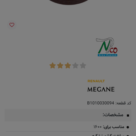
کد قطعه:
B1010030094
مشخصات:
مناسب برای:
۱۶۰۰