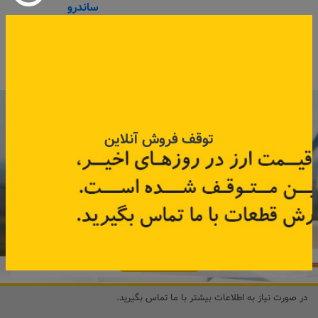
ساندرو
کد قطعه:
B1010010639
کد قطعه:
7701478550
قیمت: ۹۷۵٬۰۰۰ تومان
اطلاعات بیشتر
اطلاعات بیشتر
با عضویت در خبرنامه رنویدک
همین حالا ۱۵ هزار تومان کد‌تخفیف خرید
توقف فروش آنلاین
آنلاین
دریافت کنید.
مشترک شوید
در صورت نیاز به اطلاعات بیشتر با ما تماس بگیرید.