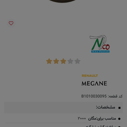
کد قطعه:
B1010030095
مشخصات:
مناسب برای:مگان
۲۰۰۰