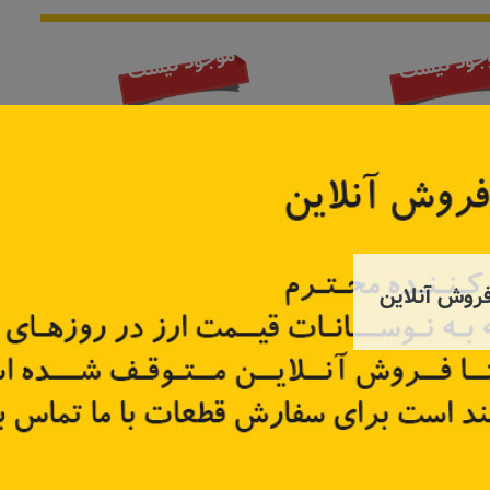
جود نیست
موجود نیست
روش آنلاین
لیوس
سپر جلو تندر ۹۰
شلگیر 
62036
کد قطع
تر
اطلاعات بیشتر
اطل