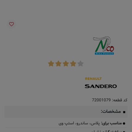
کد قطعه:
72001079
مشخصات:
مناسب برای:
پلاس، ساندرو، استپ وی