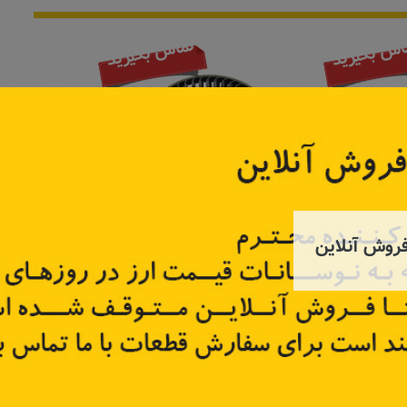
اس بگیرید
تماس بگیرید
روش آنلاین
مگان
موتور بخاری مگان 2000،1600
سر باطری منفی تند
4200
کد قطعه:
698729
کد قطعه
قیمت: ۶۶۰٬۰۰۰ تومان
تر
اطلاعات بیشتر
اطل