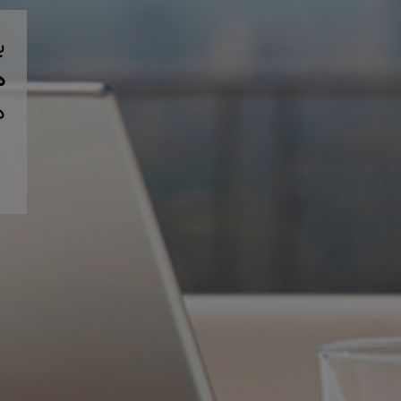
ب
همی
د