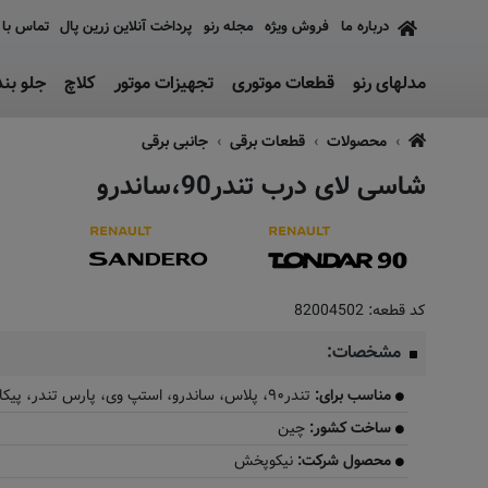
درباره ما
فروش ویژه
مجله رنو
پرداخت آنلاین زرین پال
تماس با 
مدلهای رنو
قطعات موتوری
تجهیزات موتور
کلاچ
جلو بن
محصولات
قطعات برقی
جانبی برقی
شاسی لای درب تندر90،ساندرو
کد قطعه:
82004502
مشخصات:
مناسب برای:
​تندر۹۰، پلاس، ساندرو، استپ وی، پارس تندر، پیکاپ
ساخت کشور:
چین
محصول شرکت:
نیکوپخش