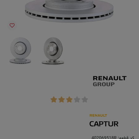
کد قطعه:
402069518R