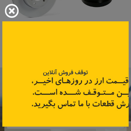
کاسه چرخ عقب تندر90،ساندرو
دیسک ترمز چرخ جلو
تالیسمان،لتیتود
کد قطعه:
82005002
کد قطعه:
402061547R
اطلاعات بیشتر
اطلاعات بیشتر
توقف فروش آنلاین
با عضویت در خبرنامه رنویدک
همین حالا ۱۵ هزار تومان کد‌تخفیف خرید
آنلاین
دریافت کنید.