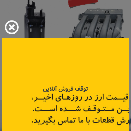
منیفولد هوا تندر ۹۰، ساندرو
کنیستر بنزین تندر ۹۰ و ساندرو
کد قطعه:
8200020647
کد قطعه:
82004693
قیمت: ۲٬۶۲۵٬۰۰۰ تومان
توقف فروش آنلاین
اطلاعات بیشتر
اطلاعات بیشتر
با عضویت در خبرنامه رنویدک
همین حالا ۱۵ هزار تومان کد‌تخفیف خرید