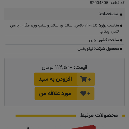
کد قطعه:
82004305
مشخصات:
مناسب برای:
​تندر۹۰، پلاس، ساندرو، ساندرواستپ وی، مگان، پارس
تندر، پیکاپ
ساخت کشور:
چین
محصول شرکت:
نیکوپخش
قیمت:
۱۱۲٬۵۰۰ تومان
افزودن به سبد
+
مورد علاقه من
+
محصولات مرتبط
موجود نیست