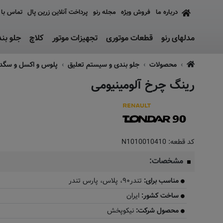
درباره ما
فروش ویژه
مجله رنو
پرداخت آنلاین زرین پال
تماس با 
مدلهای رنو
قطعات موتوری
تجهیزات موتور
کلاچ
جلو بن
محصولات
جلو بندی و سیستم تعلیق
پلوس و اکسل و سگ
رینگ چرخ آلومینیومی
کد قطعه:
N1010010410
مشخصات:
مناسب برای:
تندر۹۰، پلاس، پارس تندر
ساخت کشور:
ایران
محصول شرکت:
نیکوپخش