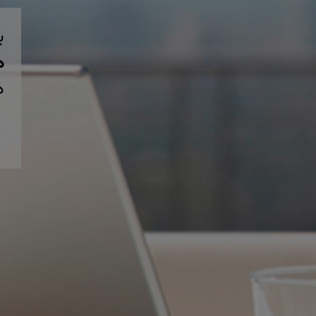
ب
همی
د