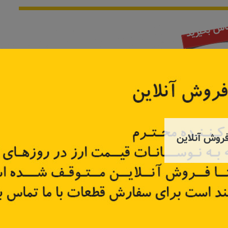
اس بگیرید
روش آنلاین
پلوس راست کپچر
پلوس اتوم
8200
کد قطعه:
391006849R
کد قطعه
قیمت: ۱۱٬۲۵۰٬۰۰۰ تومان
تر
اطلاعات بیشتر
اطل