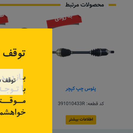
محصولات مرتبط
تم
به زودی
توقف ف
پلوس چپ کپچر
سر پلوس تندر ۹۰ دنده ای
کد قطعه:
391010433R
کد قطعه:
4657
اطلاعات بیشتر
اطلاعات بیش